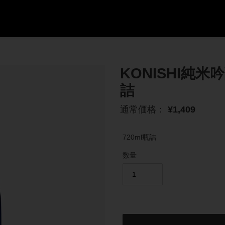
KONISHI純米
詰
通
通常価格：
¥1,409
常
価
720ml瓶詰
格
数量