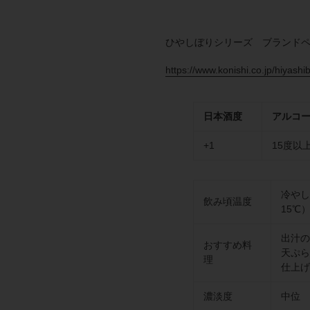
ひやしぼりシリーズ ブランド
https://www.konishi.co.jp/hiyashib
日本酒度
アルコ
+1
15度以
冷やし
飲み頃温度
15℃
出汁の
おすすめ料
天ぷら
理
仕上げ
濃淡度
中位