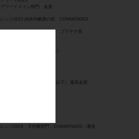
アワードメイン部門 金賞
ンジ2023 純米吟醸酒の部 COMMENDED
きき酒部門 純米吟醸・吟醸部門 プラチナ賞
フードペアリング部門
ロシュートクルード（生ハム）
デザイン部門
円 or 1.8L 2,200円 （税別 以下） 最高金賞
ワード2024
アワードメイン部門 金賞
ンジ2024 大吟醸部門 COMMENDED（審査