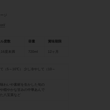
ページ
ori/
ール度数
容量
賞味期限
上16度未満
720ml
12ヶ月
て（5～10℃） 少し冷やして（10～
）
味わいや素材を生かした旬の
や穏やかな甘みの中華あんで
た八宝菜など