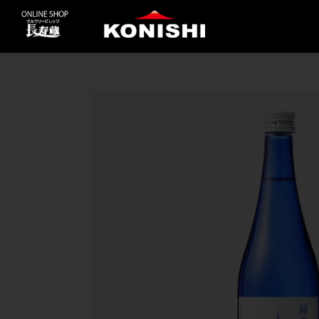
コ
ン
テ
ン
ツ
に
ス
キ
ッ
プ
す
る