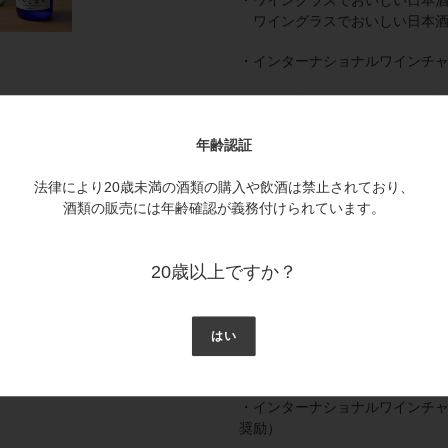
ワイングラスでおいしい日本酒
・インターナショナルワインチャレ
・ミラノサケチャレンジ2023 
・ミラノサケチャレンジ2023 
年齢認証
ベストフードペアリング賞 プ
法律により20歳未満の酒類の購入や飲酒は禁止されており、
・ミラノサケチャレンジ2023 
酒類の販売には年齢確認が義務付けられています。
・燗酒コンテスト2023
お値打ちぬる燗部門 720ml 1,100
20歳以上ですか？
2024年
はい
・ワイングラスでおいしい日本酒ア
ワイングラスでおいしい日本酒
・インターナショナルワインチャレ
奨励）