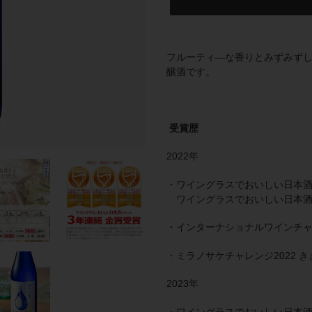
カ
ー
フルーティ―な香りとみずみず
ト
醸酒です。
に
商
品
を
受賞歴
追
加
2022年
す
る
・ワイングラスでおいしい日本酒ア
ワイングラスでおいしい日本酒
・インターナショナルワインチャレ
・ミラノサケチャレンジ2022 
2023年
・ワイングラスでおいしい日本酒ア