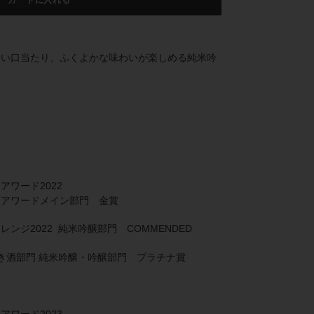
カートに入れる
しい口当たり、ふくよかな味わいが楽しめる純米吟
ワード2022
アワードメイン部門 金賞
ンジ2022 純米吟醸部門 COMMENDED
きき酒部門 純米吟醸・吟醸部門 プラチナ賞
ワード2023