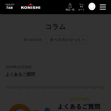
コ
検索
ン
商品一覧
カート
テ
ン
ツ
コラム
に
ス
キ
絞り込み方法
ッ
プ
す
る
2023年10月30日
よくあるご質問