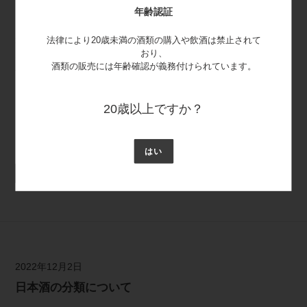
年齢認証
ギフトやお酒・ビールの大口注文をご検討中の法人様へ ご予
法律により20歳未満の酒類の購入や飲酒は禁止されて
算、ご希望の数量などお伺いしながらご注文を承ります。大切
おり、
なお取引先様へのギフト、季節のご贈答品、福利厚生、各種イ
酒類の販売には年齢確認が義務付けられています。
ベントでの景品、お手土産品、記念品など、様々なビジネスシ
ーンでのご利用に、是非お役立てください。 また、オリジナル
ラベル商...
20歳以上ですか？
カテゴリー :
情報
はい
続きを読む
2022年12月2日
日本酒の分類について