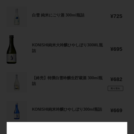
格
大
白
吟
白雪 純米にごり酒 300ml瓶詰
通
雪
¥725
醸
常
純
濃
価
米
い
格
に
に
KONISHI
ご
ご
純
KONISHI純米大吟醸ひやしぼり300ML瓶
り
通
¥695
り
米
詰
酒
常
酒
大
価
300ml
300ML
吟
格
瓶
瓶
醸
詰
詰
【終
ひ
【終売】特撰白雪吟醸生貯蔵酒 300ml瓶
通
¥682
売】
や
詰
常
特
し
価
売り切れ
撰
ぼ
格
白
り
KONISHI
雪
300ML
KONISHI純米吟醸ひやしぼり300ml瓶詰
通
純
¥669
吟
瓶
常
米
醸
詰
価
吟
生
格
醸
貯
上