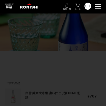
コ
検索
ン
商品一覧
カート
テ
ン
ツ
に
ス
コ
キ
レ
ッ
プ
ク
す
シ
る
ョ
ン
10個の商品
白
白雪 純米大吟醸 濃いにごり酒300ML瓶
通
雪
¥787
詰
常
純
価
米