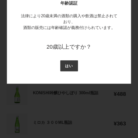
ひ
上撰白雪純米酒クラシック白雪 昭和の酒
年齢認証
蔵
通
撰
¥666
や
300ml瓶詰
常
酒
白
し
価
法律により20歳未満の酒類の購入や飲酒は禁止されて
300ml
雪
ぼ
格
おり、
瓶
純
り
酒類の販売には年齢確認が義務付けられています。
KONISHI
詰
米
300ml
KONISHI大吟醸ひやしぼり 300ml瓶詰
通
大
¥653
酒
常
瓶
吟
ク
価
20歳以上ですか？
詰
醸
ラ
格
ひ
シ
上
や
ッ
上撰 摂州男山 300ml瓶詰
通
撰
¥504
はい
し
常
ク
摂
ぼ
価
白
州
り
格
雪
男
300ml
KONISHI
昭
山
瓶
KONISHI吟醸ひやしぼり 300ml瓶詰
通
吟
¥488
和
300ml
常
詰
醸
の
瓶
価
ひ
酒
詰
格
や
300ml
ミ
し
瓶
ミロカ ３００ML瓶詰
通
ロ
¥363
ぼ
詰
常
カ
り
価
３