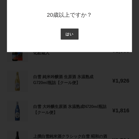
錦
Ｍ
刻
純
格
原
Ｌ
酒）
米
酒
純
20歳以上ですか？
瓶
原
吟
樽
純米大吟醸 長寿蔵 720ml瓶詰
通
米
¥2,112
詰
酒
醸
常
廻
大
720ml
淡
価
船
吟
はい
瓶
に
格
750ml
醸
詰
ご
超
瓶
長
超特撰 白雪 純米吟醸 赤富士 720ml瓶詰
化
り
通
特
¥1,980
詰
寿
化粧箱入
粧
常
720ml
撰
化
蔵
価
箱
瓶
白
粧
720ml
格
入
詰
雪
箱
瓶
白
【ク
純
白雪 純米吟醸酒 生原酒 氷温熟成
入
詰
通
雪
¥1,926
ー
米
G720ml瓶詰【クール便】
常
純
ル
吟
価
米
便】
醸
格
吟
赤
白
醸
白雪 大吟醸生原酒 氷温熟成N720ml瓶詰
富
通
雪
¥1,816
酒
【クール便】
常
士
大
生
価
720ml
吟
原
格
瓶
醸
酒
上
詰
生
上撰白雪純米酒クラシック白雪 昭和の酒
氷