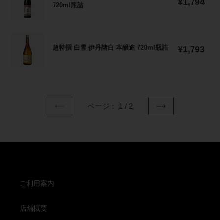
通
撰
¥1,794
化
原
720ml瓶詰
常
温
白
粧
酒
価
熟
雪
箱
氷
格
成
純
入
温
超
G720ml
米
熟
超特撰 白雪 伊丹諸白 本醸造 720ml瓶詰
通
特
¥1,793
瓶
酒
常
成
撰
詰
ク
価
N720ml
白
【ク
ラ
格
瓶
雪
ー
シ
詰
伊
ル
ッ
【ク
丹
便】
ク
ページ： 1 / 2
ー
諸
白
前
次
ル
白
雪
の
の
便】
本
ペ
ペ
昭
醸
ー
ー
和
造
ジ
ジ
の
720ml
酒
瓶
720ml
詰
ご利用案内
瓶
詰
店舗概要