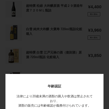
超
醸
超
詰
特
超特撰 松緑 大吟醸原酒 平成２９酒造年
通
¥4,400
萬
特
撰
度７２０ＭＬ瓶詰
常
歳
撰
価
売り切れ
白
紋
松
格
雪
（原
緑
純
白
酒）
大
白雪 純米大吟醸 大褒寿 720ml瓶詰化粧
通
¥3,960
米
雪
720ml
吟
箱入
常
大
純
瓶
価
売り切れ
醸
吟
米
格
詰
原
醸
大
化
酒
超
勝
吟
超特撰 白雪 江戸元禄の酒（復刻酒）原
粧
平
通
特
¥3,850
利
醸
酒 720ml瓶詰 化粧箱入
箱
常
成
撰
馬
大
価
入
２
白
720ml
褒
格
９
雪
瓶
寿
超
酒
江
超特撰 白雪 山田錦原酒 樽廻船 750ml瓶
詰
720ml
通
特
¥3,168
造
戸
詰化粧箱入
化
常
瓶
撰
年
元
年齢認証
価
粧
詰
白
度
禄
格
箱
化
雪
７
の
法律により20歳未満の酒類の購入や飲酒は禁止されて
超
入
粧
山
超特選 純米吟醸淡にごり 720ml瓶詰
通
¥2,585
２
おり、
酒
特
箱
田
【クール便】
常
０
酒類の販売には年齢確認が義務付けられています。
（復
選
入
価
売り切れ