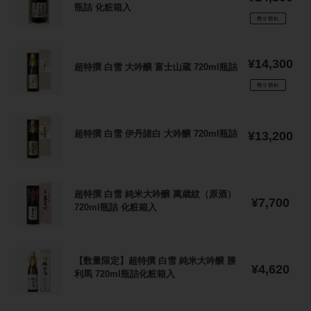
特
瓶詰 化粧箱入
常
撰
価
売り切れ
白
格
雪
超
江
通
¥14,300
超特撰 白雪 大吟醸 富士山蔵 720ml瓶詰
特
戸
常
撰
価
売り切れ
元
白
格
禄
雪
の
超
大
酒
超特撰 白雪 伊丹諸白 大吟醸 720ml瓶詰
通
特
¥13,200
吟
常
熟
撰
醸
価
成
白
富
格
古
雪
士
超
酒
伊
超特撰 白雪 純米大吟醸 萬歳紋（原酒）
山
通
特
¥7,700
720ml
丹
720ml瓶詰 化粧箱入
常
蔵
撰
瓶
諸
価
720ml
白
詰
白
格
瓶
雪
化
大
【数
詰
純
【数量限定】超特撰 白雪 純米大吟醸 勝
粧
吟
通
量
¥4,620
米
利馬 720ml瓶詰化粧箱入
箱
常
醸
限
大
価
入
720ml
定】
吟
格
瓶