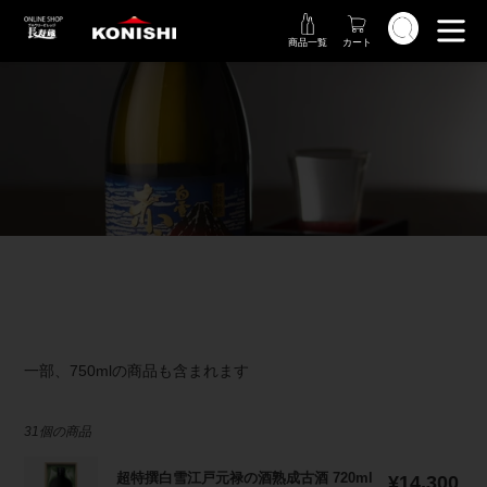
コ
検索
ン
商品一覧
カート
テ
ン
ツ
に
ス
コ
キ
レ
ッ
プ
ク
す
シ
る
ョ
ン
一部、750mlの商品も含まれます
31個の商品
超
超特撰白雪江戸元禄の酒熟成古酒 720ml
通
¥14,300