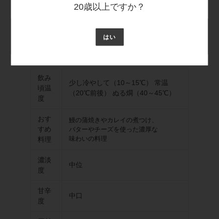
20歳以上ですか？
日本酒度
アルコール度数
容量
賞味期限
はい
+2
15度以上16度未満
720ml瓶詰
12ヶ月
飲み
少し冷やして（10～15℃） 常温
頃温
（20℃前後） ぬる燗（40～45℃）
度
おす
鰻の蒲焼きやカレイの煮つけ、
すめ
バターやチーズを使った濃厚な
味わいの料理
料理
濃淡
中位
度
甘辛
中口
度