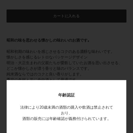
カートに入れる
カ
ー
昭和の味を思わせる懐かしの味わいのお酒です｡
ト
に
昭和初期の味わいを感じさせるコクのある濃醇な味わいです。
商
懐かしさを感じるレトロなパッケージデザイン
品
明治・大正生まれの父親たちが愛飲していたお酒を思い出させる、
を
どこか懐かしさが漂う香りと味のバランスです。
追
純米酒ならではのコクと良い香りがします。
加
季節の食材と共に食中酒として最適です。
す
る
年齢認証
受賞歴
法律により20歳未満の酒類の購入や飲酒は禁止されて
おり、
2022年
酒類の販売には年齢確認が義務付けられています。
・2022年度全米日本酒歓評会 純米酒部門（精米歩合70％以下） 銀
賞