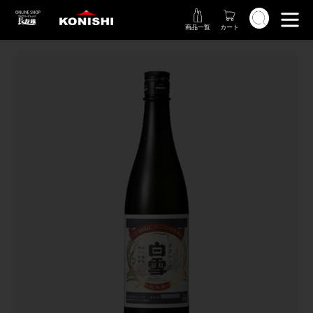
コ
検索
ン
商品一覧
カート
テ
ン
ツ
に
ス
キ
ッ
プ
す
る