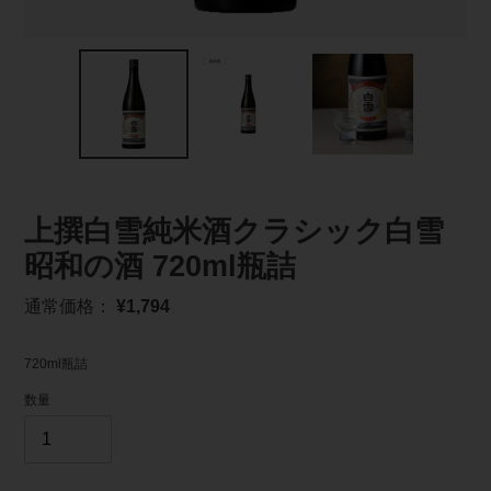
上撰白雪純米酒クラシック白雪
昭和の酒 720ml瓶詰
通
通常価格：
¥1,794
常
価
720ml瓶詰
格
数量