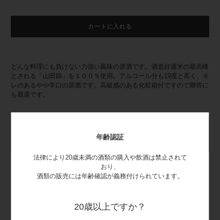
カートに入れる
カ
ー
どんな料理にも負けない力強い風味の原酒です。酒造好適米の最高峰
ト
とされる「山田錦」を１００％使用。アルコール分も19度と高く、キ
に
レのあるやや辛口の原酒です。高級感のある化粧箱付ですので贈答に
商
も最適です。
品
を
追
加
日本酒度
アルコール度数
容量
賞味期限
す
年齢認証
+1
18度以上19度未満
750ml
12ヶ月
る
法律により20歳未満の酒類の購入や飲酒は禁止されて
おり、
飲
酒類の販売には年齢確認が義務付けられています。
み
冷やして（5～10℃） 常温（20℃前
頃
後） ぬる燗（40～45℃） 上燗（50℃
20歳以上ですか？
温
前後）
度