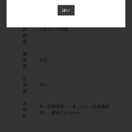
お
はい
す
す
鯖の煮つけや焼き鳥などしっかりとし
め
た味付けの料理
料
理
濃
淡
中位
度
甘
辛
中口
度
原
米（兵庫県産）、米こうじ（兵庫県産
材
米）、醸造アルコール
料