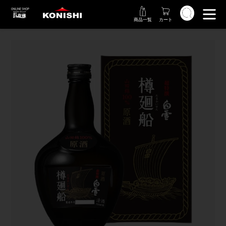
コ
検索
ン
商品一覧
カート
テ
ン
ツ
に
ス
キ
ッ
プ
す
る