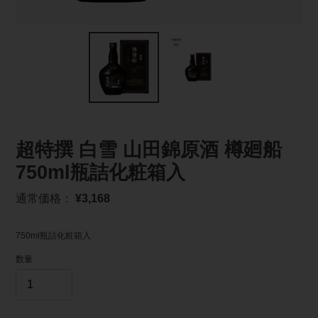
超特撰 白雪 山田錦原酒 樽廻船
750ml瓶詰化粧箱入
通
通常価格：
¥3,168
常
価
750ml瓶詰化粧箱入
格
数量