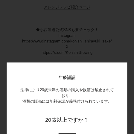
アレンジレシピ紹介ページ
◆小西酒造公式SNSも要チェック！
Instagram
https://www.instagram.com/konishi_shirayuki_sake/
X
https://x.com/KonishiBrewing
◆季節限定：にごり酒ファンに贈る
年齢認証
『白雪 純米大吟醸 濃いにごり酒』
法律により20歳未満の酒類の購入や飲酒は禁止されて
多くのにごり酒ファンが支持する濃醇で濃厚な味わいを追求し開発し
おり、
た『白雪 純米大吟醸 濃いにごり酒』。
酒類の販売には年齢確認が義務付けられています。
とろりとしたにごりテクスチャーと、濃醇でありながらも甘みと酸味
のバランスが心地よい余韻になるにごり酒の味わいは毎年多くの反響
をいただいています。
20歳以上ですか？
昨年トライアルサイズの300MLが登場し、今年も季節限定販売いたし
ます。