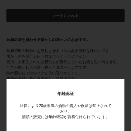
カートに入れる
カ
ー
昭和の味を思わせる懐かしの味わいのお酒です｡
ト
に
昭和初期の味わいを感じさせるコクのある濃醇な味わいです。
商
懐かしさを感じるレトロなパッケージデザイン
品
明治・大正生まれの父親たちが愛飲していたお酒を思い出させる、
を
どこか懐かしさが漂う香りと味のバランスです。
追
純米酒ならではのコクと良い香りがします。
加
季節の食材と共に食中酒として最適です。
す
る
年齢認証
受賞歴
法律により20歳未満の酒類の購入や飲酒は禁止されて
おり、
2022年
酒類の販売には年齢確認が義務付けられています。
・2022年度全米日本酒歓評会 純米酒部門（精米歩合70％以下） 銀
賞