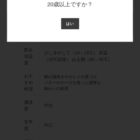
20歳以上ですか？
日本酒度
アルコール度数
容量
賞味期限
はい
+2
15度以上16度未満
300ml
12ヶ月
飲み
少し冷やして（10～15℃） 常温
頃温
（20℃前後） ぬる燗（40～45℃）
度
おす
鰻の蒲焼きやカレイの煮つけ、
すめ
バターやチーズを使った濃厚な
味わいの料理
料理
濃淡
中位
度
甘辛
中口
度