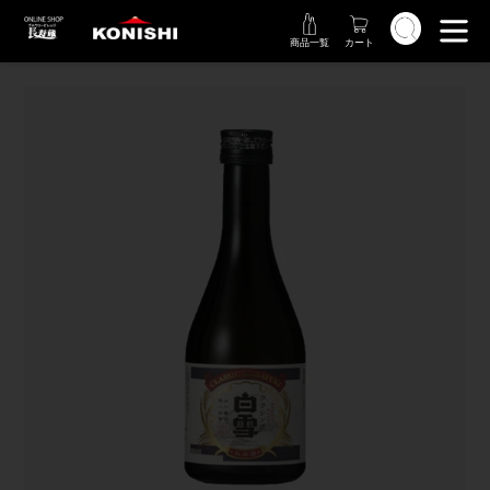
コ
検索
ン
商品一覧
カート
テ
ン
ツ
に
ス
キ
ッ
プ
す
る