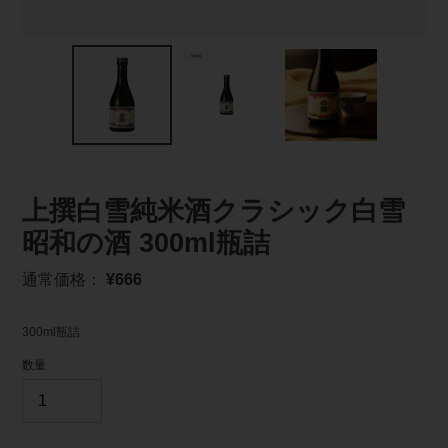
上撰白雪純米酒クラシック白雪
昭和の酒 300ml瓶詰
通
通常価格：
¥666
常
価
300ml瓶詰
格
数量