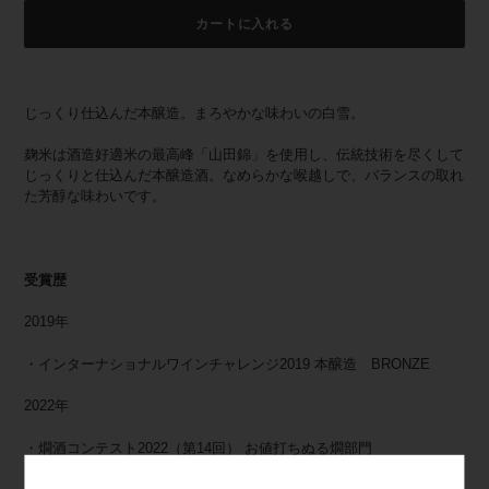
カートに入れる
カ
ー
じっくり仕込んだ本醸造。まろやかな味わいの白雪。
ト
に
麹米は酒造好適米の最高峰「山田錦」を使用し、伝統技術を尽くして
商
じっくりと仕込んだ本醸造酒。なめらかな喉越しで、バランスの取れ
品
た芳醇な味わいです。
を
追
加
す
受賞歴
る
2019年
・インターナショナルワインチャレンジ2019 本醸造 BRONZE
2022年
・燗酒コンテスト2022（第14回） お値打ちぬる燗部門
720ml 1,100円以下（税別）又は 1.8L 2,200円以下（税別）