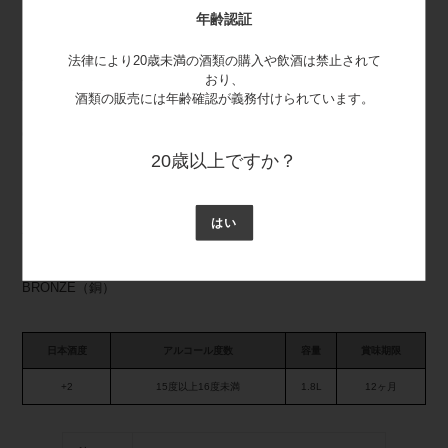
審査温度：45℃ 金賞
年齢認証
・インターナショナルワインチャレンジ2022 本醸造 SILVER
法律により20歳未満の酒類の購入や飲酒は禁止されて
2023年
おり、
酒類の販売には年齢確認が義務付けられています。
・インターナショナルワインチャレンジ2023 本醸造酒の部
GOLD→
兵庫・本醸造トロフィー
※「（県名）トロフィーと（地名トロフィー）」とは、「トロフィ
20歳以上ですか？
ー」銘柄にはわずかに及ばなかったものの、高い評価を得た産地が異
なる次席の銘柄に授与されるものです（HPより）。
はい
2024年
・インターナショナルワインチャレンジ2024 本醸造部門
BRONZE（銅）
日本酒度
アルコール度数
容量
賞味期限
+2
15度以上16度未満
1.8L
12ヶ月