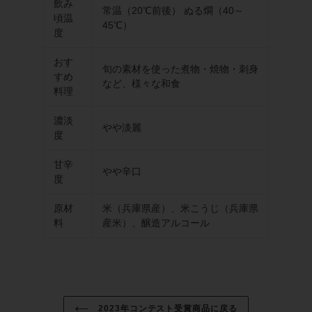
飲み
常温（20℃前後） ぬる燗（40～
頃温
45℃）
度
おす
旬の素材を使った煮物・焼物・刺身
すめ
など、様々な和食
料理
濃淡
やや淡麗
度
甘辛
やや辛口
度
原材
米（兵庫県産）、米こうじ（兵庫県
料
産米）、醸造アルコール
2023年コンテスト受賞商品に戻る