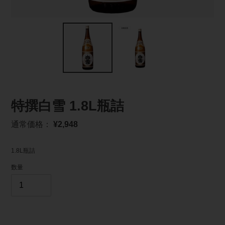
特撰白雪 1.8L瓶詰
通
通常価格：
¥2,948
常
価
1.8L瓶詰
格
数量