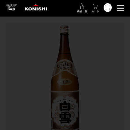
コ
検索
ン
商品一覧
カート
テ
ン
ツ
に
ス
キ
ッ
プ
す
る