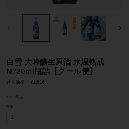
前
次
の
の
ス
ス
ラ
ラ
イ
イ
ド
ド
白雪 大吟醸生原酒 氷温熟成
N720ml瓶詰【クール便】
通
通常価格：
¥1,816
常
価
720ml瓶詰
格
数量