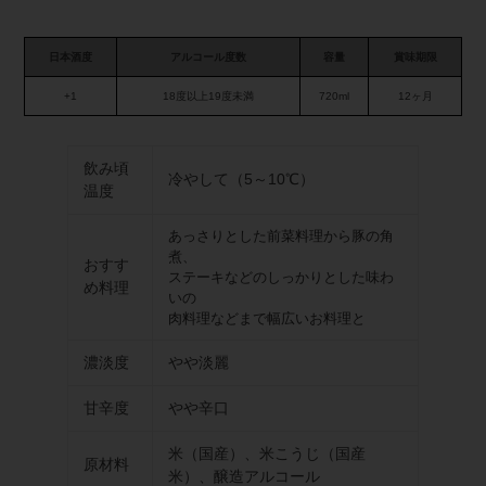
日本酒度
アルコール度数
容量
賞味期限
+1
18度以上19度未満
720ml
12ヶ月
飲み頃
冷やして（5～10℃）
温度
あっさりとした前菜料理から豚の角
煮、
おすす
ステーキなどのしっかりとした味わ
め料理
いの
肉料理などまで幅広いお料理と
濃淡度
やや淡麗
甘辛度
やや辛口
米（国産）、米こうじ（国産
原材料
米）、醸造アルコール