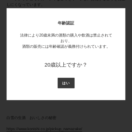
しにくなっています。
＜アルミ袋＞
アルミ袋を採用することで遮光性のすぐれているので劣化を遅くさせ
年齢認証
ます。(ご購入後もそのままアルミ袋を付けたままをお勧めします）
法律により20歳未満の酒類の購入や飲酒は禁止されて
おり、
酒類の販売には年齢確認が義務付けられています。
受賞歴
2024年
20歳以上ですか？
・ワイングラスでおいしい日本酒アワード2024
プレミアム大吟醸部門 金賞
はい
・オリエンタルサケアワード2024
生酒 GOLD ⇒
地域最優秀賞（Regional Awards）兵庫県
白雪の生酒 おいしさの秘密
https://www.konishi.co.jp/pickup_namazake/