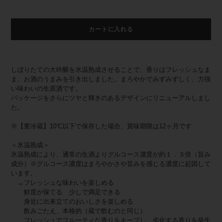
カートに入れる
カ
ー
しぼりたての大吟醸を氷温熟成させることで、香りはフレッシュなま
ト
ま、お酒のうまみを引き出しました。まろやかでみずみずしく、力強
に
い味わいの生原酒です。
商
パッケージをさらにツヤと輝きのあるデザインにリニューアルしまし
品
た。
を
追
※【要冷蔵】10℃以下で保存した場合、賞味期限は12ヶ月です
加
す
＜氷温熟成＞
る
氷温熟成により、通常の生酒よりグルコース濃度が約１．３倍（旨み
成分）※グルコース濃度はまろやかさや旨みを感じる濃度に起因して
います。
→フレッシュな味わいを楽しめる
鮮度が保てる 少しで満足できる
身近に出来立てのおいしさを楽しめる
飲みごたえ、本格的（蔵で飲むのと同じ）
フレッシュでフルーティな香りをキープし、劣化する香りを発生