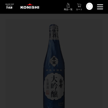
コ
検索
ン
商品一覧
カート
テ
ン
ツ
に
ス
キ
ッ
プ
す
る