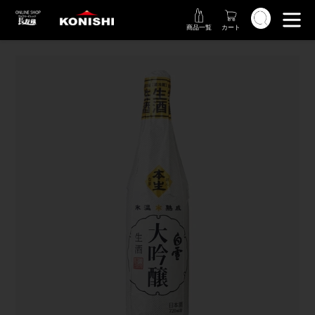
コ
検索
ン
商品一覧
カート
テ
ン
ツ
に
ス
キ
ッ
プ
す
る