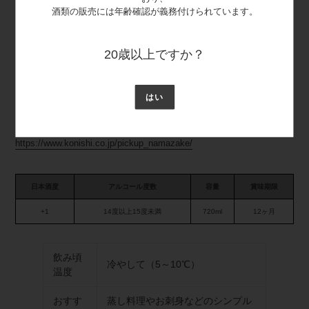
酒類の販売には年齢確認が義務付けられています。
しにくなっています。
＜アルミ袋＞
アルミ袋を採用することで遮光性のすぐれているので劣化を遅くさせ
20歳以上ですか？
ます。(ご購入後もそのままアルミ袋を付けたままをお勧めします）
はい
白雪の生酒 おいしさの秘密
https://www.konishi.co.jp/pickup_namazake/
日本酒度
アルコール度数
容量
賞味期限
+1
14度以上15度未満
720ml
12ヶ月
飲み頃
冷やして（5～10℃）
温度
おすす
蒸し料理やお刺身などのシンプル