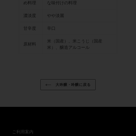
め料理
な味付けの料理
濃淡度
やや淡麗
甘辛度
辛口
米（国産）、米こうじ（国産
原材料
米）、醸造アルコール
大吟醸・吟醸に戻る
ご利用案内