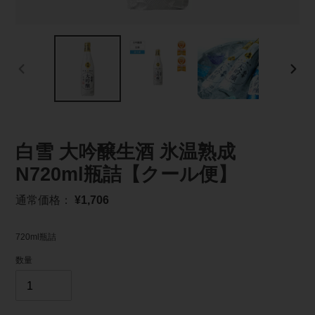
前
次
の
の
ス
ス
ラ
ラ
イ
イ
ド
ド
白雪 大吟醸生酒 氷温熟成
N720ml瓶詰【クール便】
通
通常価格：
¥1,706
常
価
720ml瓶詰
格
数量