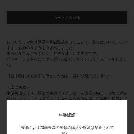
カートに入れる
カ
ー
しぼりたての大吟醸酒を氷温熟成させることで、香りはフレッシュの
ト
まま、お酒のうまみを引き出しました。
に
まろやかでみずみずしく、爽快な味わいの生酒です。
商
パッケージをさらにツヤと輝きのあるデザインにリニューアルしまし
品
た。
を
追
【要冷蔵】10℃以下で保存した場合、賞味期限は12ヶ月です
加
す
＜氷温熟成＞
る
氷温熟成により、通常の生酒よりグルコース濃度が約１．３倍（旨み
成分）※グルコース濃度はまろやかさや旨みを感じる濃度に起因して
います。
→フレッシュな味わいを楽しめる
年齢認証
鮮度が保てる 少しで満足できる
身近に出来立てのおいしさを楽しめる
法律により20歳未満の酒類の購入や飲酒は禁止されて
飲みごたえ、本格的（蔵で飲むのと同じ）
おり、
フレッシュでフルーティな香りをキープし、劣化する香りを発生