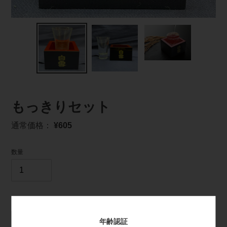
もっきりセット
通
通常価格：
¥605
常
価
数量
格
年齢認証
カートに入れる