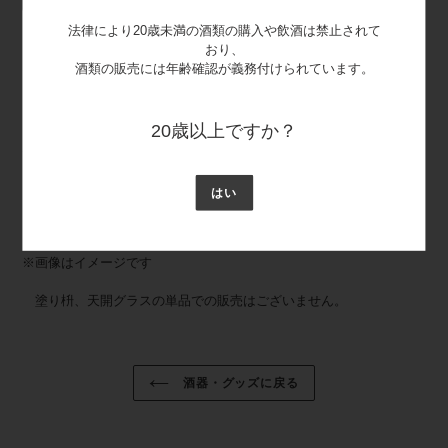
法律により20歳未満の酒類の購入や飲酒は禁止されて
カ
おり、
ー
酒類の販売には年齢確認が義務付けられています。
セット内容
ト
に
１合塗り枡 １個
商
20歳以上ですか？
品
天開グラス（約60ml） １個
を
追
日本酒単品やセットとまとめてギフト包装可能です。
加
はい
す
る
※画像はイメージです
塗り枡、天開グラスの単品での販売はございません。
酒器・グッズに戻る