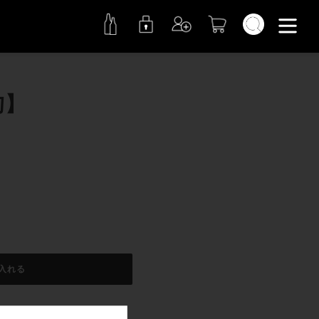
検索
勺】
入れる