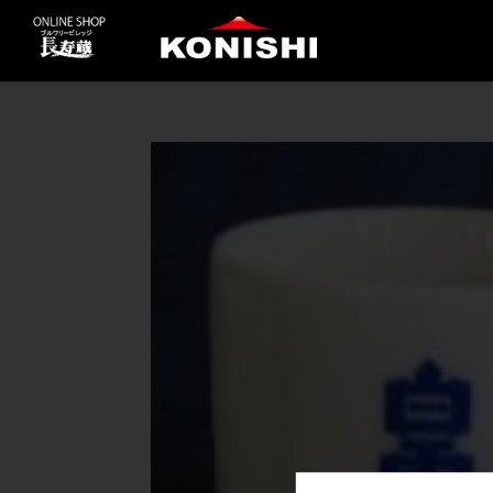
コ
ン
テ
ン
ツ
に
ス
キ
ッ
プ
す
る