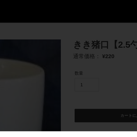
きき猪口【2.5
通
通常価格：
¥220
常
価
数量
格
カートに
カ