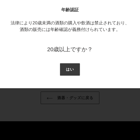
ー
ト
内容量
年齢認証
に
商
法律により20歳未満の酒類の購入や飲酒は禁止されており、
品
酒類の販売には年齢確認が義務付けられています。
を
追
加
20歳以上ですか？
す
る
はい
酒器・グッズに戻る