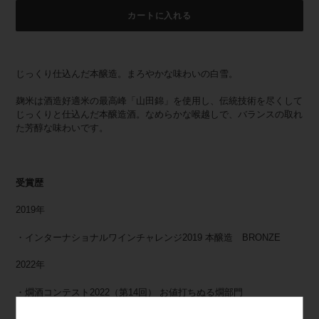
カートに入れる
カ
ー
じっくり仕込んだ本醸造。まろやかな味わいの白雪。
ト
に
麹米は酒造好適米の最高峰「山田錦」を使用し、伝統技術を尽くして
商
じっくりと仕込んだ本醸造酒。なめらかな喉越しで、バランスの取れ
品
た芳醇な味わいです。
を
追
加
す
受賞歴
る
2019年
・インターナショナルワインチャレンジ2019 本醸造 BRONZE
2022年
・燗酒コンテスト2022（第14回） お値打ちぬる燗部門
720ml 1,100円以下（税別）又は 1.8L 2,200円以下（税別）