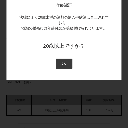
審査温度：45℃ 金賞
年齢認証
・インターナショナルワインチャレンジ2022 本醸造 SILVER
法律により20歳未満の酒類の購入や飲酒は禁止されて
2023年
おり、
酒類の販売には年齢確認が義務付けられています。
・インターナショナルワインチャレンジ2023 本醸造酒の部
GOLD→
兵庫・本醸造トロフィー
※「（県名）トロフィーと（地名トロフィー）」とは、「トロフィ
20歳以上ですか？
ー」銘柄にはわずかに及ばなかったものの、高い評価を得た産地が異
なる次席の銘柄に授与されるものです（HPより）。
はい
2024年
・インターナショナルワインチャレンジ2024 本醸造部門
BRONZE（銅）
日本酒度
アルコール度数
容量
賞味期限
+2
15度以上16度未満
1.8L
12ヶ月