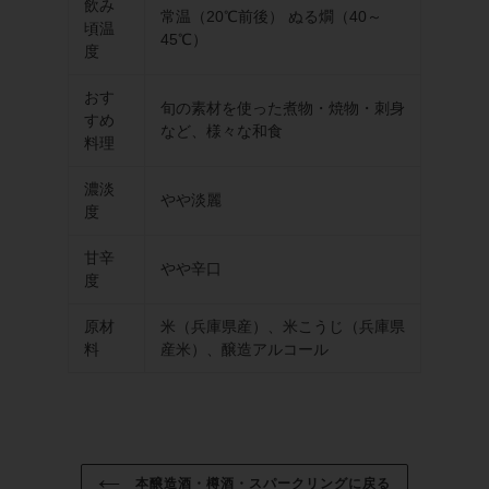
飲み
常温（20℃前後） ぬる燗（40～
頃温
45℃）
度
おす
旬の素材を使った煮物・焼物・刺身
すめ
など、様々な和食
料理
濃淡
やや淡麗
度
甘辛
やや辛口
度
原材
米（兵庫県産）、米こうじ（兵庫県
料
産米）、醸造アルコール
本醸造酒・樽酒・スパークリングに戻る