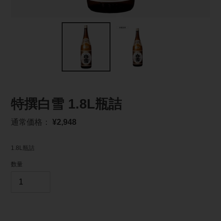
特撰白雪 1.8L瓶詰
通
通常価格：
¥2,948
常
価
1.8L瓶詰
格
数量