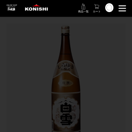
コ
検索
ン
商品一覧
カート
テ
ン
ツ
に
ス
キ
ッ
プ
す
る