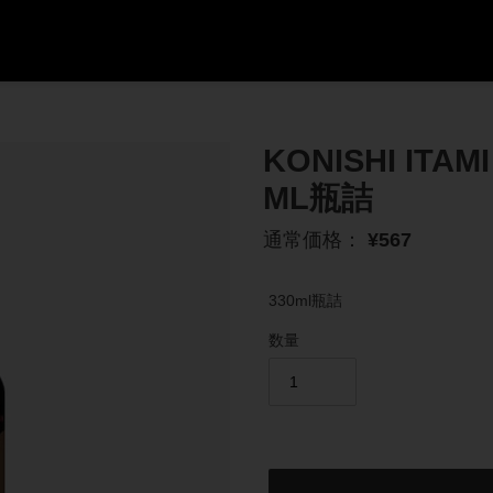
KONISHI IT
ML瓶詰
通
通常価格：
¥567
常
価
330ml瓶詰
格
数量