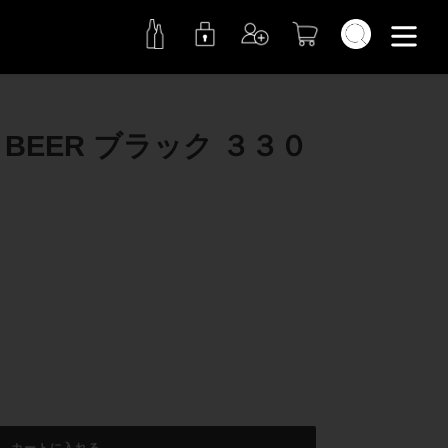
検索
AMI BEER ブラック ３３０