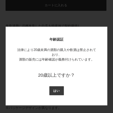
カートに入れる
カ
ー
奈良漬用に品種改良した白瓜を特産地で契約栽培し、
ト
新鮮な優良品のみを優れた技術で、香り豊かな白雪の酒粕に長い月日
に
漬け込みました。
商
年齢認証
銘酒のふくよかな香りを失うことなく、さらに自然の風味を感じさせ
品
る奈良漬の逸品です。
を
法律により20歳未満の酒類の購入や飲酒は禁止されて
追
おり、
徳島県産 白瓜使用
加
酒類の販売には年齢確認が義務付けられています。
す
全日本漬物協同組合連合会：第一号発酵漬物認定商品
る
賞味期限：製造から120日
20歳以上ですか？
内容量：230ｇ
はい
本品に含まれるアレルゲン(特定原材料及びそれに準ずるもの)：使用
なし
※パッケージデザインが異なります。