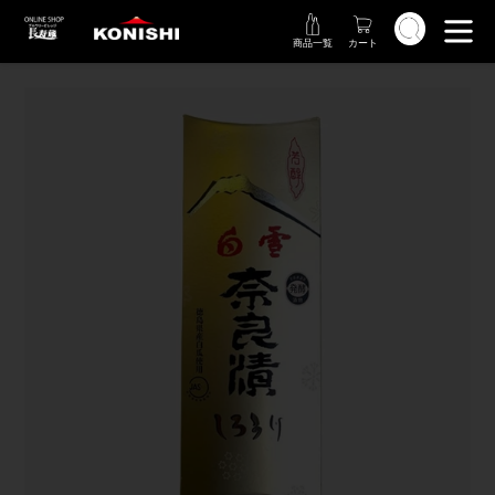
コ
検索
ン
商品一覧
カート
テ
ン
ツ
に
ス
キ
ッ
プ
す
る