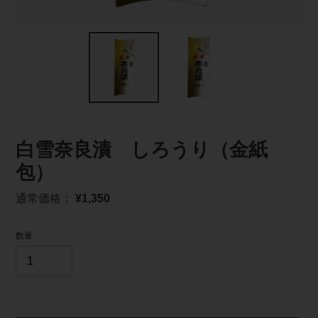
白雪奈良漬 しろうり（金紙
包）
通
通常価格：
¥1,350
常
価
数量
格