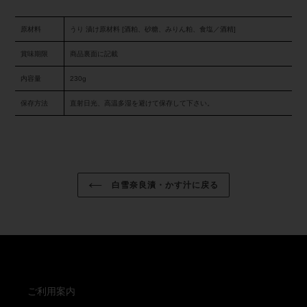
原材料
うり 漬け原材料 [酒粕、砂糖、みりん粕、食塩／酒精]
賞味期限
商品裏面に記載
内容量
230g
保存方法
直射日光、高温多湿を避けて保存して下さい。
白雪奈良漬・かす汁に戻る
ご利用案内