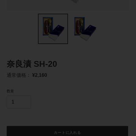
奈良漬 SH-20
通
通常価格：
¥2,160
常
価
数量
格
カートに入れる