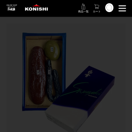
コ
検索
ン
商品一覧
カート
テ
ン
ツ
に
ス
キ
ッ
プ
す
る