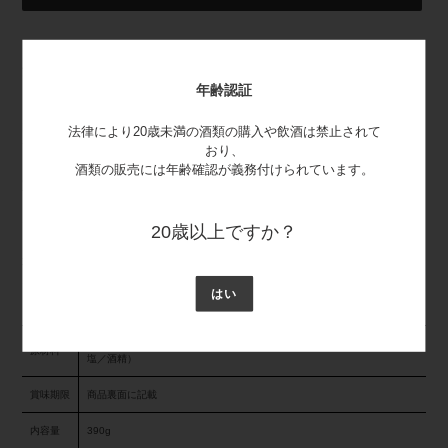
カ
ー
清酒「白雪」の酒粕で、丹精込めて漬け込まれた白雪奈良漬。
ト
自然の味、自然の色、さわやかな歯切れのよさ…。
年齢認証
に
１年以上漬け込んでいるからこその、この色、この味わいです。
商
吟味された国産原材料のひとつひとつに、「白雪」の味と香りが生き
法律により20歳未満の酒類の購入や飲酒は禁止されて
品
ています。
おり、
を
酒類の販売には年齢確認が義務付けられています。
追
賞味期限：製造から120日
加
す
セット内容：瓜×1・西瓜×1・胡瓜×1 合計390ｇ
る
20歳以上ですか？
本品に含まれるアレルゲン(特定原材料及びそれに準ずるもの)：使用
なし
はい
うり、すいか、きゅうり （漬け込み原材料：酒粕、砂糖、みりん粕、食
原材料
塩／酒精）
賞味期限
商品裏面に記載
内容量
390g