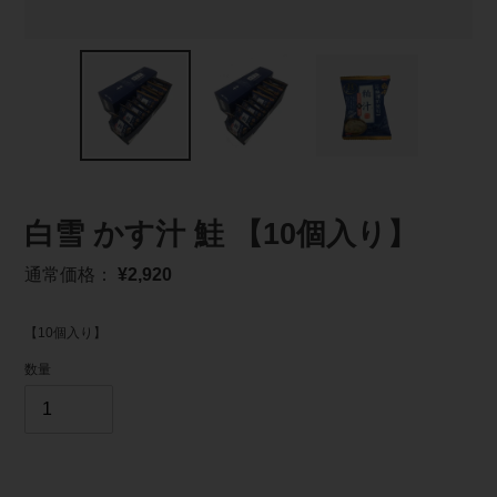
白雪 かす汁 鮭 【10個入り】
通
通常価格：
¥2,920
常
価
【10個入り】
格
数量