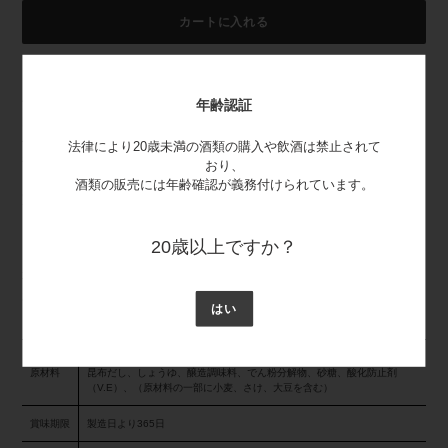
カートに入れる
カ
ー
清酒「白雪」の吟醸酒の酒粕をふんだんに使用した、フリーズドライ
年齢認証
ト
即席みそ汁です。
に
ぜいたくに北海道産鮭を使用しました。吟醸酒ならではの、爽やかな
法律により20歳未満の酒類の購入や飲酒は禁止されて
商
香りの具だくさんの粕汁です。
おり、
品
酒類の販売には年齢確認が義務付けられています。
を
賞味期限：製造から365日
追
加
内容量：19.4ｇ×10個
す
20歳以上ですか？
る
本品に含まれるアレルゲン(特定原材料及びそれに準ずるもの)：小
麦・大豆・鮭
はい
酒粕、米味噌、鮭、大根、油揚げ、ごぼう、人参、ねぎ、でん粉、かつお
原材料
昆布だし、しょうゆ、醸造調味料、でん粉分解物、砂糖、酸化防止剤
（V.E）、（原材料の一部に小麦、さけ、大豆を含む）
賞味期限
製造日より365日