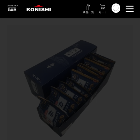
コ
検索
ン
商品一覧
カート
テ
ン
ツ
に
ス
キ
ッ
プ
す
る