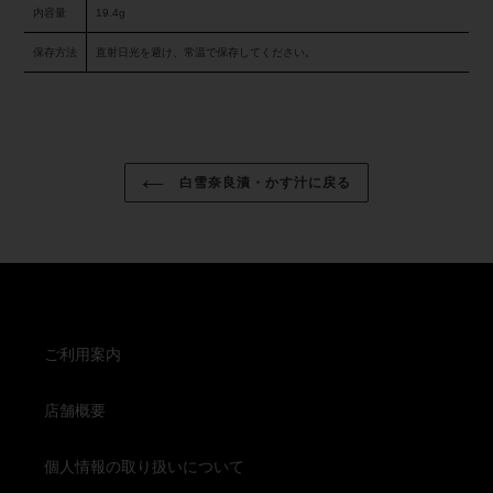
内容量
19.4g
保存方法
直射日光を避け、常温で保存してください。
白雪奈良漬・かす汁に戻る
ご利用案内
店舗概要
個人情報の取り扱いについて