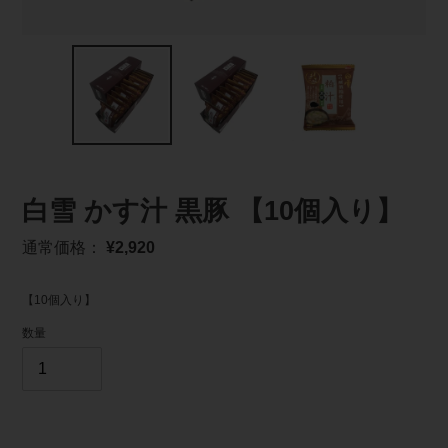
白雪 かす汁 黒豚 【10個入り】
通
通常価格：
¥2,920
常
価
【10個入り】
格
数量