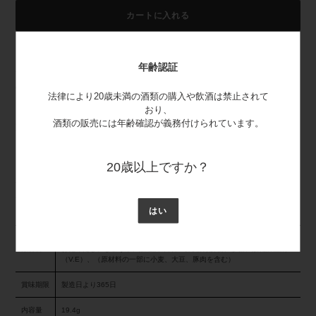
カートに入れる
カ
ー
年齢認証
清酒「白雪」の吟醸酒の酒粕をふんだんに使用しました、具だくさん
ト
のフリーズドライ即席かす汁です。贅沢に国産豚の黒を使用しまし
に
法律により20歳未満の酒類の購入や飲酒は禁止されて
た
。
商
おり、
品
酒類の販売には年齢確認が義務付けられています。
賞味期限：製造から365
を
追
日 内容量：19.4ｇ×10個
加
20歳以上ですか？
す
本品に含まれるアレルゲン(特定原材料及びそれに準ずるもの)：小
る
麦・大豆
はい
酒粕、米味噌、豚肉、大根、油揚げ、ごぼう、人参、ねぎ、でん粉、かつ
原材料
お昆布だし、しょうゆ、醸造調味料、でん粉分解物、砂糖、酸化防止剤
（V.E）、（原材料の一部に小麦、大豆、豚肉を含む）
賞味期限
製造日より365日
内容量
19.4g