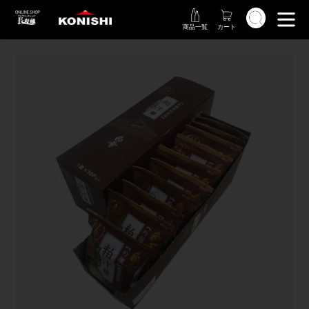
コ
検索
ン
商品一覧
カート
テ
ン
ツ
に
ス
キ
ッ
プ
す
る