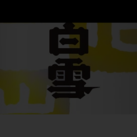
コ
レ
ク
シ
ョ
ン