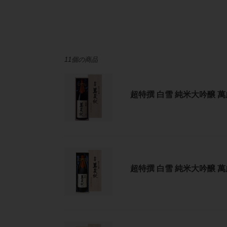
11個の商品
超
特
超特撰 白雪 純米大吟醸 萬
撰
白
雪
純
米
超
大
特
吟
超特撰 白雪 純米大吟醸 萬
撰
醸
白
萬
雪
歳
純
紋
米
（原
超
大