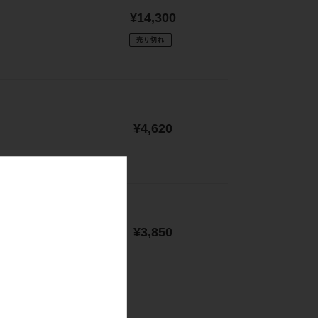
通
¥14,300
常
売り切れ
価
格
通
¥4,620
常
価
格
通
¥3,850
常
価
格