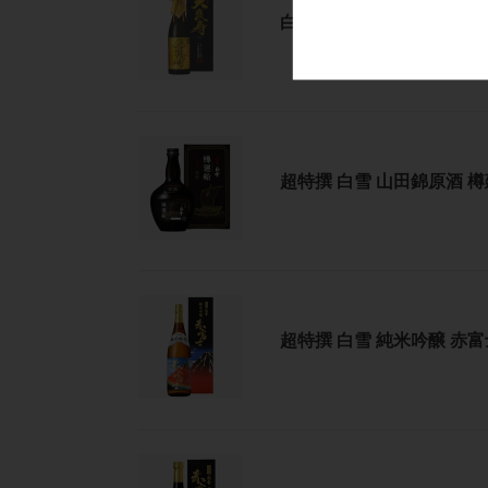
雪
禄
利
白雪 純米大吟醸 大褒寿 7
純
の
馬
米
酒
720ml
大
（復
瓶
吟
刻
詰
醸
酒）
化
超
大
原
粧
特
褒
酒
箱
超特撰 白雪 山田錦原酒 樽
撰
寿
720ml
入
白
720ml
瓶
雪
瓶
詰
山
詰
化
田
化
粧
超
錦
粧
箱
特
原
箱
入
超特撰 白雪 純米吟醸 赤富士
撰
酒
入
白
樽
雪
廻
純
船
米
750ml
超
吟
瓶
特