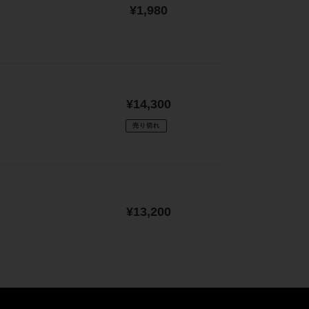
通
¥1,980
常
価
格
通
¥14,300
常
売り切れ
価
格
通
¥13,200
常
価
格