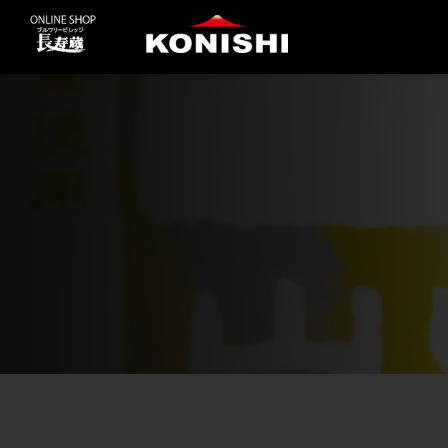
コ
ン
テ
ン
ツ
に
ス
キ
ッ
プ
す
る