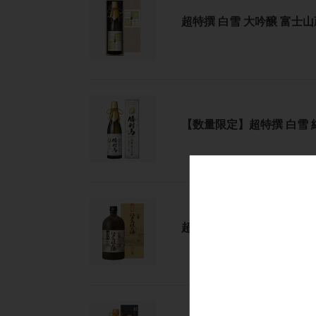
酒）
特
吟
1.8L
超特撰 白雪 大吟醸 富士山蔵
撰
醸
瓶
白
萬
詰
雪
歳
化
大
紋
粧
吟
（原
箱
【数
醸
酒）
入
量
富
720ml
【数量限定】超特撰 白雪 
限
士
瓶
定】
山
詰
超
蔵
化
特
720ml
粧
撰
瓶
箱
超
白
詰
入
特
雪
超特撰 白雪 江戸元禄の酒（
撰
純
白
米
雪
大
江
吟
戸
醸
白
元
勝