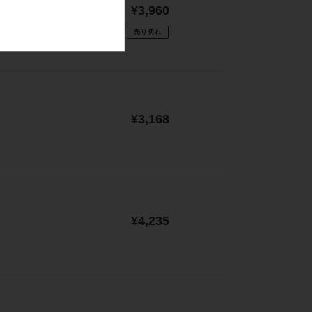
通
¥3,960
常
売り切れ
価
格
通
¥3,168
常
価
格
通
¥4,235
常
価
格