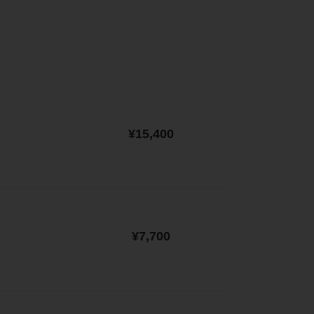
通
¥15,400
常
価
格
通
¥7,700
常
価
格