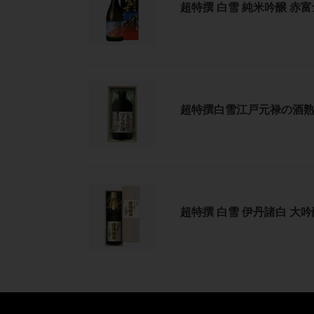
醸
詰
超特撰 白雪 純米吟醸 赤富士
撰
赤
化
白
富
粧
雪
士
箱
純
1.8L
入
米
瓶
超
吟
詰
特
醸
化
超特撰白雪江戸元禄の酒熟成
撰
赤
粧
白
富
箱
雪
士
入
江
720ml
戸
瓶
超
元
詰
特
禄
化
超特撰 白雪 伊丹諸白 大吟醸
撰
の
粧
白
酒
箱
雪
熟
入
伊
成
丹
古
諸
酒
白
720ml