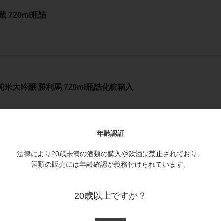
 720ml瓶詰
純米大吟醸 勝利馬 720ml瓶詰化粧箱入
年齢認証
法律により20歳未満の酒類の購入や飲酒は禁止されており、
復刻酒）原酒 720ml瓶詰 化粧箱入
酒類の販売には年齢確認が義務付けられています。
20歳以上ですか？