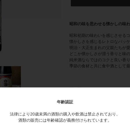
カ
ー
昭和の味を思わせる懐かしの味わ
ト
に
昭和初期の味わいを感じさせる
商
懐かしさを感じるレトロなパッ
品
明治・大正生まれの父親たちが
を
どこか懐かしさが漂う香りと味
追
純米酒ならではのコクと良い香
加
季節の食材と共に食中酒として
す
る
受賞歴
2022年
年齢認証
・2022年度全米日本酒歓評会 
法律により20歳未満の酒類の購入や飲酒は禁止されており、
酒類の販売には年齢確認が義務付けられています。