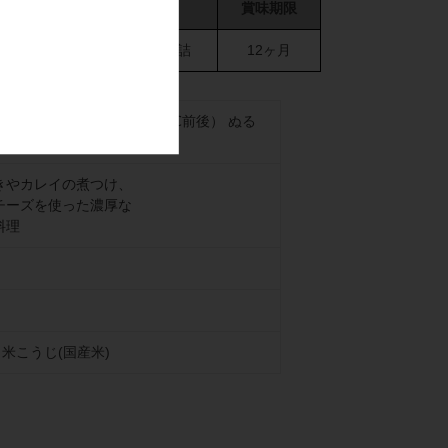
ール度数
容量
賞味期限
16度未満
720ml瓶詰
12ヶ月
て（10～15℃） 常温（20℃前後） ぬる
45℃）
きやカレイの煮つけ、
チーズを使った濃厚な
料理
、米こうじ(国産米)