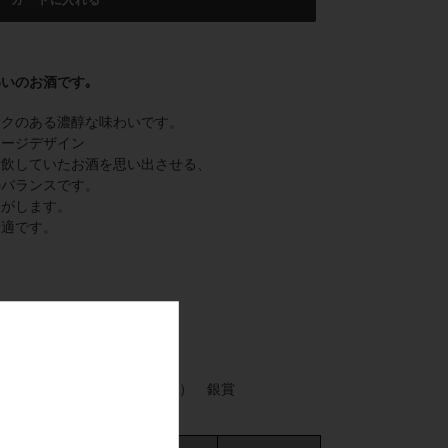
カートに入れる
いのお酒です｡
コクのある濃醇な味わいです。
ケージデザイン
愛飲していたお酒を思い出させる、
のバランスです。
りがします。
最適です。
純米酒部門（精米歩合70％以下） 銀賞