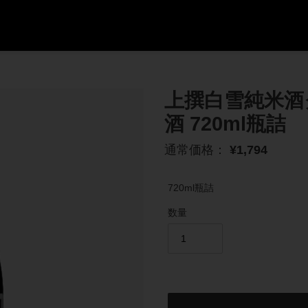
上撰白雪純米酒
酒 720ml瓶詰
通
通常価格：
¥1,794
常
価
720ml瓶詰
格
数量