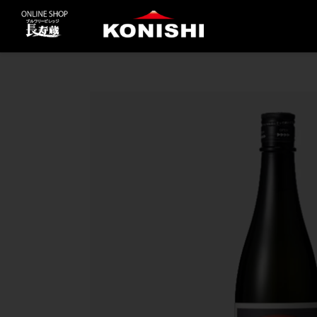
コ
ン
テ
ン
ツ
に
ス
キ
ッ
プ
す
る