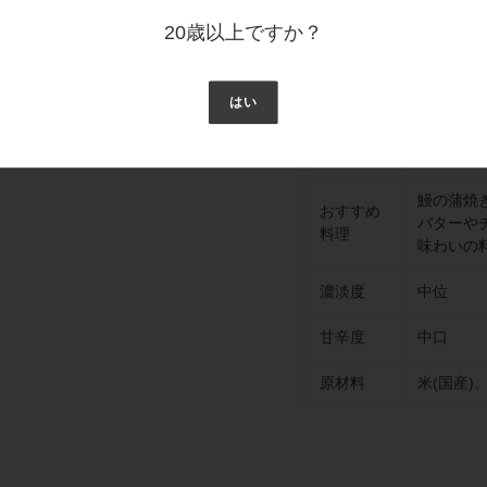
日本酒度
アルコ
20歳以上ですか？
+2
15度以上
はい
飲み頃温
少し冷やし
度
燗（40～
鰻の蒲焼
おすすめ
バターや
料理
味わいの
濃淡度
中位
甘辛度
中口
原材料
米(国産)