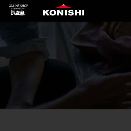
コ
ン
テ
ン
ツ
に
ス
キ
ッ
プ
す
る