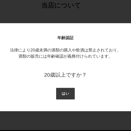
当店について
年齢認証
法律により20歳未満の酒類の購入や飲酒は禁止されており、
ちは、1550年の創業以来、
清酒発祥の地“伊丹”でお酒を造り続けてきま
酒類の販売には年齢確認が義務付けられています。
小西家も深く町人自治に関わった伊丹は、
交通・物流の要衝。
20歳以上ですか？
米に、ここに湧く良い水を合わせ、
造ったお酒は、このまちを、文化を
が理想としているのは、
いまの食中酒として、料理を引き立て、
飲みあ
はい
もうすこし飲みたくなる、食べたくなる、
話したくなるような。
私たちのお酒は、間を醸したい。
100年後も、200年後もずっと。