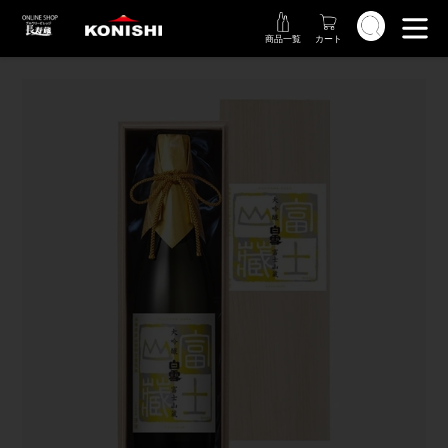
コ
検索
ン
商品一覧
カート
テ
ン
ツ
に
ス
キ
ッ
プ
す
る