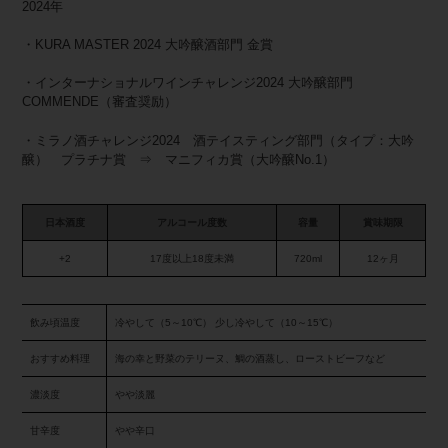
2024年
・KURA MASTER 2024 大吟醸酒部門 金賞
・インターナショナルワインチャレンジ2024 大吟醸部門
COMMENDE（審査奨励）
・ミラノ酒チャレンジ2024 酒テイスティング部門（タイプ：大吟
醸） プラチナ賞 ⇒ マニフィカ賞（大吟醸No.1）
日本酒度
アルコール度数
容量
賞味期限
+2
17度以上18度未満
720ml
12ヶ月
飲み頃温度
冷やして（5～10℃） 少し冷やして（10～15℃）
おすすめ料理
海の幸と野菜のテリーヌ、鯛の酒蒸し、ローストビーフなど
濃淡度
やや淡麗
甘辛度
やや辛口