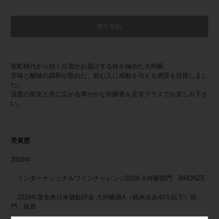
売り切れ
カ
ー
室町時代から続く白雪がお届けする粋を極めた大吟醸。
ト
甘味と酸味の調和が取れた、飲む人に感動を与える酒質を目指しまし
に
た。
商
温度の変化と共に広がる華やかな吟醸香を是非グラスでお楽しみ下さ
品
い。
を
追
加
す
受賞歴
る
2019年
・インターナショナルワインチャレンジ2019 大吟醸部門 BRONZE
・2019年度全米日本酒歓評会 大吟醸酒A（精米歩合40％以下）部
門 銀賞