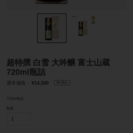
超特撰 白雪 大吟醸 富士山蔵
720ml瓶詰
通
通常価格：
¥14,300
売り切れ
常
価
720ml瓶詰
格
数量