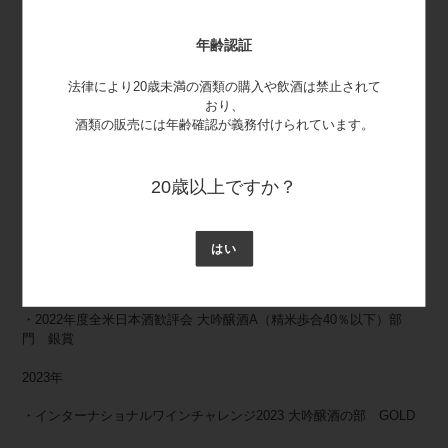
2020年
年齢認証
・インターナショナルワインチャレンジ2020 大吟醸部門 GOLD
法律により20歳未満の酒類の購入や飲酒は禁止されて
・2020年度全米日本酒歓評会 大吟醸酒A（精米歩合40％以下）部
おり、
門 金賞
酒類の販売には年齢確認が義務付けられています。
2021年
20歳以上ですか？
・インターナショナルワインチャレンジ2021 大吟醸部門 SILVER
・2021年度全米日本酒歓評会 大吟醸酒A（精米歩合40％以下）部
門 金賞
はい
2022年
・2022年度全米日本酒歓評会 大吟醸酒A（精米歩合40％以下）部
門 銀賞
2023年
・インターナショナルワインチャレンジ2023 大吟醸酒の部 GOLD