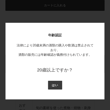
カートに入れる
カ
ー
清酒発祥の地「伊丹」の辛口銘酒。江戸時代より関白近衛家のご用達
ト
酒として有名な銘柄「男山」。しっかりとして凛とした辛口の銘酒で
に
す。六甲長尾山系からの清らかな伏流水「白雪丹水」を使用した、厚
年齢認証
商
みのある旨みとキレのある後口が特徴です。こってりした焼き物から
品
あっさりした生ものまで幅広く美味しく召し上がれます。
法律により20歳未満の酒類の購入や飲酒は禁止されて
を
おり、
追
酒類の販売には年齢確認が義務付けられています。
加
す
日本酒度
アルコール度数
容量
賞味期限
る
+7
14度以上15度未満
300ml
12ヶ月
20歳以上ですか？
飲み
はい
冷やして（5～10℃） ぬる燗（40～
頃温
45℃） 上燗（50℃前後）
度
おす
旬の素材を使った煮物・焼物・刺身