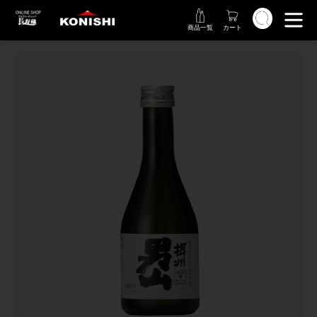
コ
検索
ン
商品一覧
カート
テ
ン
ツ
に
ス
キ
ッ
プ
す
る