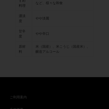
すめ
など、様々な和食
料理
濃淡
やや淡麗
度
甘辛
やや辛口
度
原材
米（国産）、米こうじ（国産米）、
料
醸造アルコール
ご利用案内