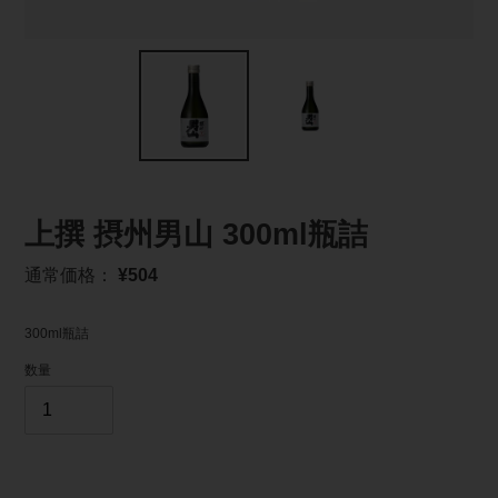
上撰 摂州男山 300ml瓶詰
通
通常価格：
¥504
常
価
300ml瓶詰
格
数量