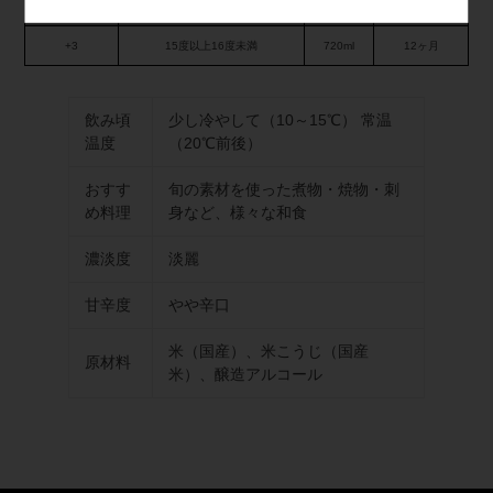
日本酒度
アルコール度数
容量
賞味期限
+3
15度以上16度未満
720ml
12ヶ月
飲み頃
少し冷やして（10～15℃） 常温
温度
（20℃前後）
おすす
旬の素材を使った煮物・焼物・刺
め料理
身など、様々な和食
濃淡度
淡麗
甘辛度
やや辛口
米（国産）、米こうじ（国産
原材料
米）、醸造アルコール