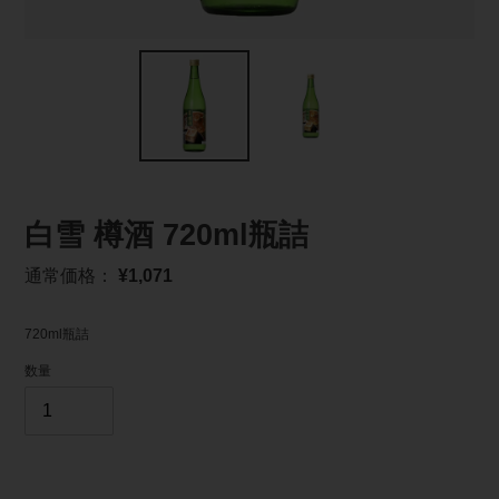
白雪 樽酒 720ml瓶詰
通
通常価格：
¥1,071
常
価
720ml瓶詰
格
数量