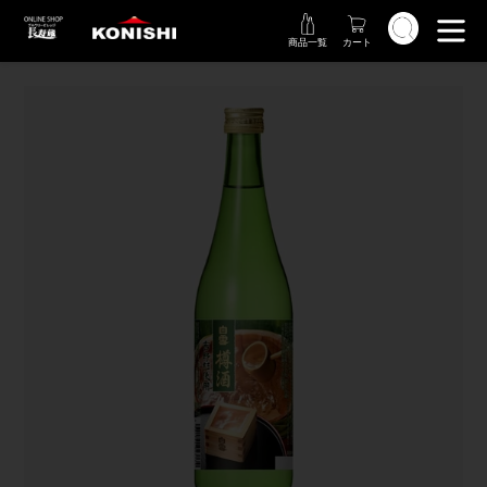
コ
検索
ン
商品一覧
カート
テ
ン
ツ
に
ス
キ
ッ
プ
す
る