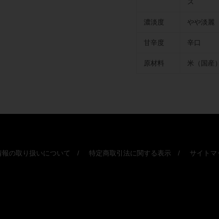
ズ
濃淡度
やや淡麗
甘辛度
辛口
原材料
米（国産
情報の取り扱いについて
特定商取引法に関する表示
サイトマ