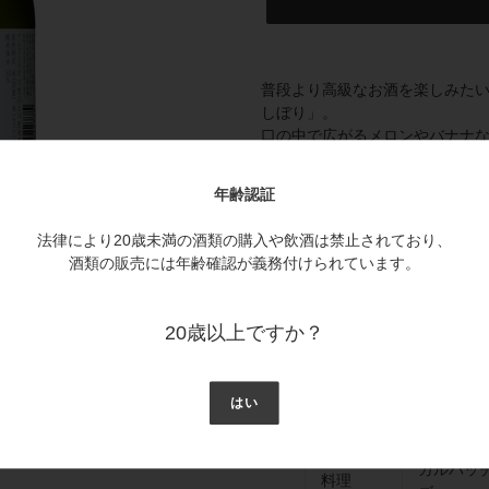
カ
ー
普段より高級なお酒を楽しみた
ト
しぼり」。
に
口の中で広がるメロンやバナナ
商
香りとキレのある後口が特徴で
品
黒色ホログラム箔のしずくが高
を
年齢認証
追
加
法律により20歳未満の酒類の購入や飲酒は禁止されており、
日本酒度
アルコ
す
酒類の販売には年齢確認が義務付けられています。
る
+2
15度以
20歳以上ですか？
飲み頃温
冷やして（
度
温（20℃
はい
魚介サラ
おすすめ
カルパッ
料理