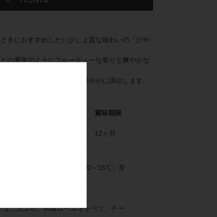
カートに入れる
いときにおすすめしたい少し上質な味わいの「ひや
などの果実のようなフルーティーな香りと爽やかな
す。
級感を感じさせ、テーブルを華やかに演出します。
ール度数
容量
賞味期限
上16度未満
300ml
12ヶ月
5～10℃） 少し冷やして（10～15℃）常
前後）
ダ、生ハム、野菜の浅漬け
チョ、天ぷら、和風ロールキャベツ、チー