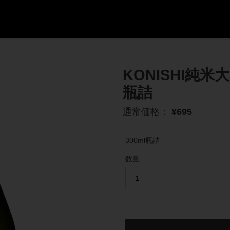
KONISHI純米
瓶詰
通
通常価格：
¥695
常
価
300ml瓶詰
格
数量