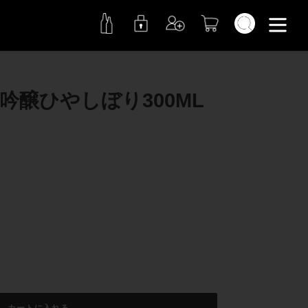
検索
大吟醸ひやしぼり300ML