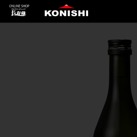
コ
ン
テ
ン
ツ
に
ス
キ
ッ
プ
す
る