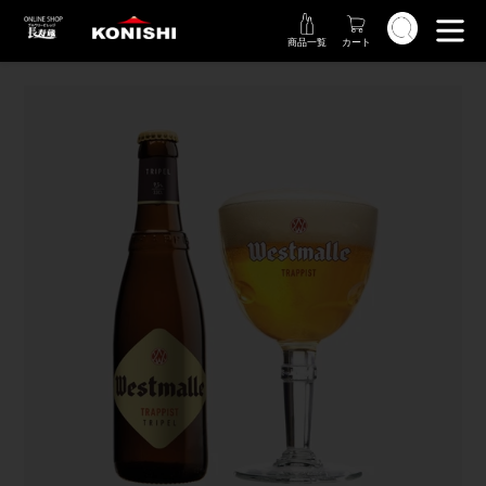
コ
検索
ン
商品一覧
カート
テ
ン
ツ
に
ス
キ
ッ
プ
す
る