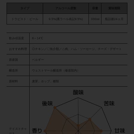
タイプ
アルコール度数
容量
賞味期限
トラピスト・ビール
9.5%(裏ラベル表記9.5%)
330ml
瓶詰後24ヵ月
飲み頃温度
8～14℃
おすすめ料理
◎チキン／〇魚介類／△肉、ハム・ソーセージ、チーズ・デザート
原産国
ベルギー
醸造所
ウェストマール醸造所（修道院内）
原材料
麦芽、ホップ、糖類
テイストチャ
ート