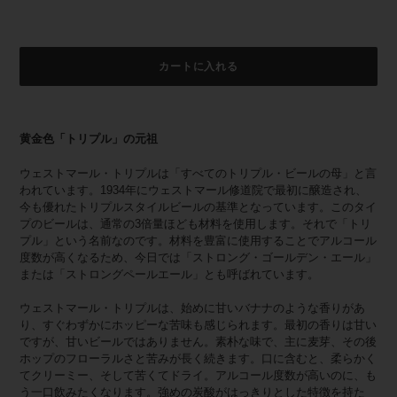
カートに入れる
カ
ー
黄金色「トリプル」の元祖
ト
に
ウェストマール・トリプルは「すべてのトリプル・ビールの母」と言
商
われています。1934年にウェストマール修道院で最初に醸造され、
品
今も優れたトリプルスタイルビールの基準となっています。このタイ
を
プのビールは、通常の3倍量ほども材料を使用します。それで「トリ
追
プル」という名前なのです。材料を豊富に使用することでアルコール
加
度数が高くなるため、今日では「ストロング・ゴールデン・エール」
す
または「ストロングペールエール」とも呼ばれています。
る
ウェストマール・トリプルは、始めに甘いバナナのような香りがあ
り、すぐわずかにホッピーな苦味も感じられます。最初の香りは甘い
ですが、甘いビールではありません。素朴な味で、主に麦芽、その後
ホップのフローラルさと苦みが長く続きます。口に含むと、柔らかく
てクリーミー、そして苦くてドライ。アルコール度数が高いのに、も
う一口飲みたくなります。強めの炭酸がはっきりとした特徴を持た