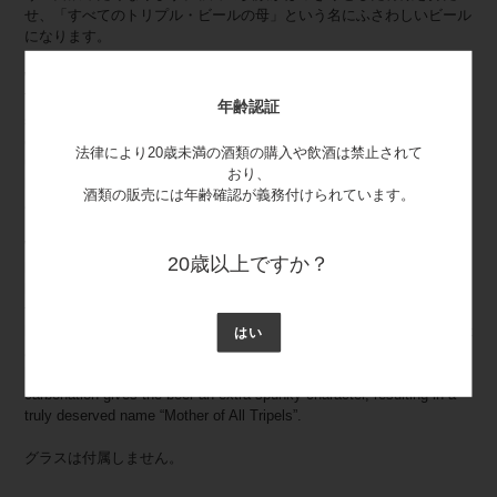
せ、「すべてのトリプル・ビールの母」という名にふさわしいビール
になります。
Westmalle Tripel is often referred to as the "Mother of all Tripels".
This type of beer was first brewed in Westmalle Abbey in 1934 and
年齢認証
still serves as the norm to brew a good tripel-style beer. For this sort
of beer, the ingredients are used in a quantity up to 3 times more than
法律により20歳未満の酒類の購入や飲酒は禁止されて
usual; hence the name “tripel”. The abundant use of the ingredients
おり、
leads to a higher alcohol percentage. That is why today the style is
酒類の販売には年齢確認が義務付けられています。
also referred to as “strong golden ale” or “strong pale ale”.
Westmalle Tripel is a complex beer that starts out with a sweet
20歳以上ですか？
banana aroma, but also immediately kicks in a with subtle hoppy
bitterness. The banana aroma doesn’t result in a sweet beer. Instead,
the taste is predominantly earthy and malty with the floral and
bitterness of the hops lingering around until long in the aftertaste. Soft
はい
and creamy in the mouth, with a bitter and dry feel, Westmalle Tripel
begs for another sip despite the high alcohol content. The high
carbonation gives the beer an extra spunky character, resulting in a
truly deserved name “Mother of All Tripels”.
グラスは付属しません。