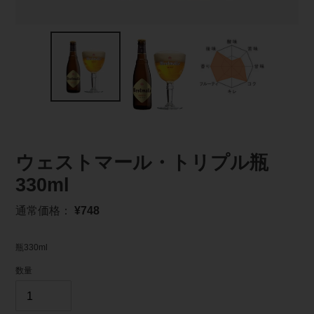
ウェストマール・トリプル瓶
330ml
通
通常価格：
¥748
常
価
瓶330ml
格
数量