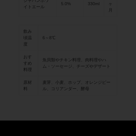
ジャパンホワ
5.0%
330ml
ヶ
イトエール
月
飲み
頃温
6～8℃
度
おす
魚貝類やチキン料理、肉料理やハ
すめ
ム・ソーセージ、チーズやデザート
料理
原材
麦芽、小麦、ホップ、オレンジピー
料
ル、コリアンダー、酵母