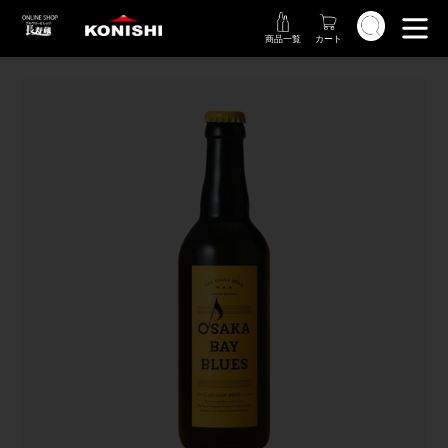
コ
検索
ン
商品一覧
カート
テ
ン
ツ
に
ス
キ
ッ
プ
す
る