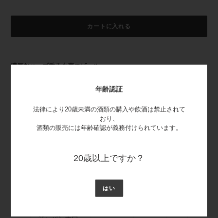
カートに入れる
カ
ー
濃厚なハーブ香る小麦のビール
ト
に
オレンジピール、コリアンダーそして発酵からくる爽やかな香りが特
商
年齢認証
徴的です。
品
苦味は少なく、程よい甘みと柑橘的な風味がきいています。
を
法律により20歳未満の酒類の購入や飲酒は禁止されて
無濾過タイプの上面発酵ビールです。
追
おり、
加
酒類の販売には年齢確認が義務付けられています。
?
す
る
20歳以上ですか？
賞
アルコー
味
タイプ
容量
ル度数
期
はい
限
9