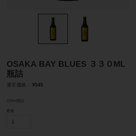
OSAKA BAY BLUES ３３０ML
瓶詰
通
通常価格：
¥545
常
価
330ml瓶詰
格
数量