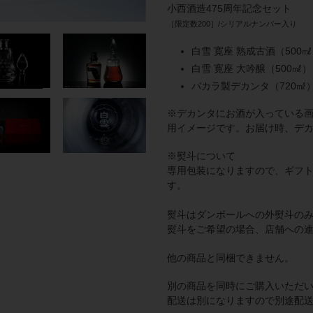
ー
小西酒造475周年記念セット
ト
［限定数200］/シリアルナンバー入り
に
商
白雪 寛座 熟成古酒（500㎖
品
白雪 寛座 大吟醸（500㎖）
を
バカラ製デカンタ（720㎖）
追
加
※デカンタにお酒が入っている
す
用イメージです。
お届け時、デ
る
※熨斗について
専用包装になりますので、ギフ
す。
熨斗はダンボールへの外熨斗の
熨斗をご希望の場合、店舗への
他の商品と同梱できません。
別の商品を同時にご購入いただ
配送は別になりますので別途配