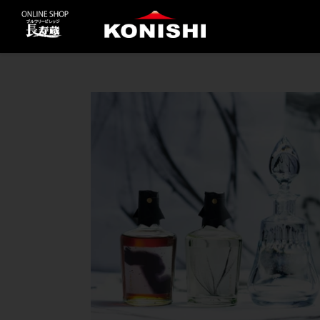
コ
ン
テ
ン
ツ
に
ス
キ
ッ
プ
す
る