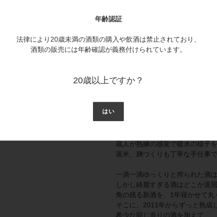
平成20（2008）酒造年度の
希少
そこに、同じ造りのホッグスヘ
年齢認証
フレンチオーク樽貯蔵の
スパイ
ミズナラ樽貯蔵の伽羅や白檀の
法律により20歳未満の酒類の購入や飲酒は禁止されており、
酒類の販売には年齢確認が義務付けられています。
強すぎるとも言えるそれぞれの
無限とも言える配分の試行錯誤
心地よい絶妙な調和に、ぴたり
20歳以上ですか？
白雪 寛座 大吟醸
はい
年に一度、小西酒造の技術を尽
精米歩合35%の特別な大吟醸酒
吟醸造りに適した兵庫県特A地区
蔵人が熟練の感覚で吸水の様子
蒸米、麹づくりも丁寧な手仕事
一滴一滴ゆっくりと搾られた酒
しかし綺麗すぎる酒はどこか退
角の残る新酒を、1年寝かせて丸
そこに、2011年からずっと熟成
希少な同じ造りの酒を加えて、