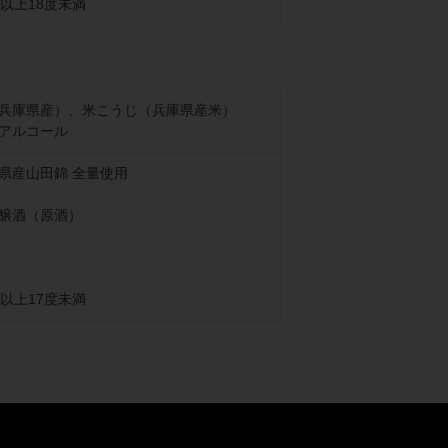
度以上18度未満
兵庫県産）、米こうじ（兵庫県産米）
アルコール
県産山田錦 全量使用
醸酒（原酒）
度以上17度未満