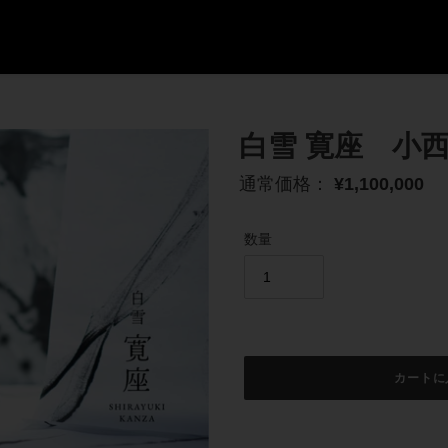
白雪 寛座 小
通
通常価格：
¥1,100,000
常
価
数量
格
カートに
カ