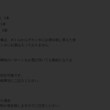
） 1本
 1本
 1個
画像は、ボトルからデカンタにお酒を移し替えた使
カンタにお酒は入っておりません。
ト梱包のパターンをお選び頂いても無効となりま
み対応可能です。
連絡事項にご記入ください。
いた場合
送料が発生致しますのでご注意ください。