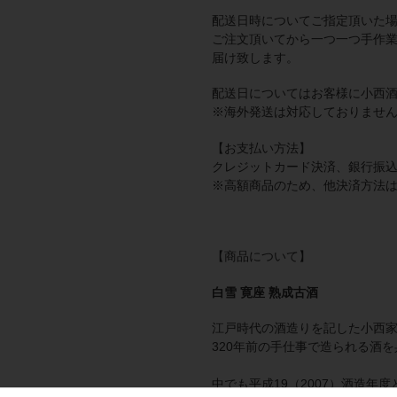
配送日時についてご指定頂いた
ご注文頂いてから一つ一つ手作業
届け致します。
配送日についてはお客様に小西
※海外発送は対応しておりませ
【お支払い方法】
クレジットカード決済、
銀行振
※高額商品のため、他決済方法
【商品について】
白雪
寛座 熟成古酒
江戸時代の酒造りを記した
小西
320年前の手仕事で造られる酒を
中でも平成19（2007）酒造年度