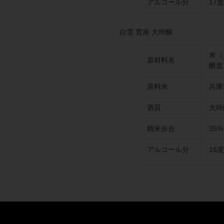
アルコール分
17
白雪 寛座 大吟醸
米（
原材料名
醸造
原料米
兵庫
酒質
大吟
精米歩合
35%
アルコール分
16