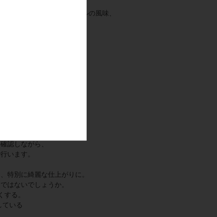
な古酒を約1割開放。
ッド樽貯蔵の
バニラやカラメルの風味、
シーな香味とタンニン、
ような
爽やかな風味を調合。
個性を、
を繰り返し、
と導きました。
くして造られる
。
産山田錦を厳選し、
を確認しながら、
で行います。
は、特別に綺麗な仕上がりに。
屈ではないでしょうか。
くする。
している