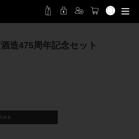
検索
西酒造475周年記念セット
入れる