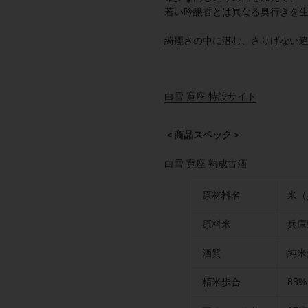
若い吟醸香とは異なる奥行きを
綺麗さの中に潜む、さりげない
白雪 寛座 特設サイト
＜商品スペック＞
白雪 寛座 熟成古酒
原材料名
米（
原料米
兵庫
酒質
純米
精米歩合
88%