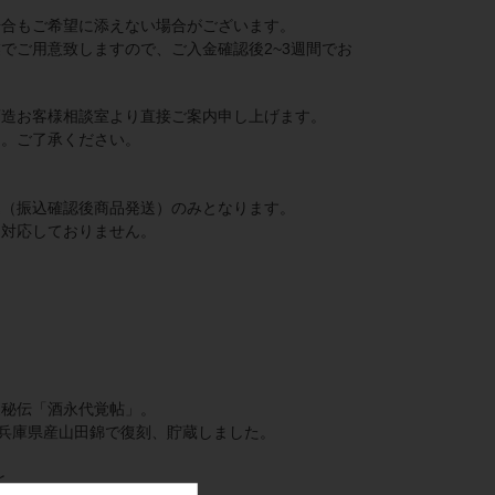
場合もご希望に添えない場合がございます。
でご用意致しますので、ご入金確認後2~3週間でお
酒造お客様相談室より直接ご案内申し上げます。
ん。ご了承ください。
込（振込確認後商品発送）のみとなります。
は対応しておりません。
家秘伝「酒永代覚帖」。
兵庫県産山田錦で復刻、貯蔵しました。
と