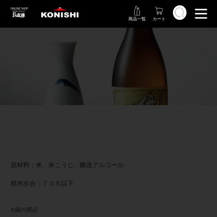
コ
検索
ン
商品一覧
カート
テ
ン
ツ
に
ス
コ
キ
レ
ッ
プ
ク
す
シ
る
ョ
ン
原材料：米、米こうじ、醸造アルコール
精米歩合：７０％以下
4個の商品