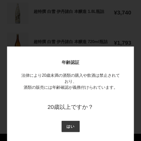
超
超特撰 白雪 伊丹諸白 本醸造 1.8L瓶詰
通
特
¥3,740
常
撰
価
白
格
雪
超
伊
超特撰 白雪 伊丹諸白 本醸造 720ml瓶詰
通
特
¥1,793
丹
常
撰
諸
価
白
白
格
年齢認証
雪
本
特
伊
醸
特撰白雪 1.8L瓶詰
通
撰
¥2,948
法律により20歳未満の酒類の購入や飲酒は禁止されて
丹
常
造
白
おり、
諸
価
1.8L
雪
酒類の販売には年齢確認が義務付けられています。
白
格
瓶
1.8L
本
超
詰
瓶
超特撰 白雪 山田錦原酒 樽廻船 750ml瓶
醸
通
特
¥3,168
詰
詰化粧箱入
20歳以上ですか？
常
造
撰
価
720ml
白
格
瓶
雪
はい
詰
山
田