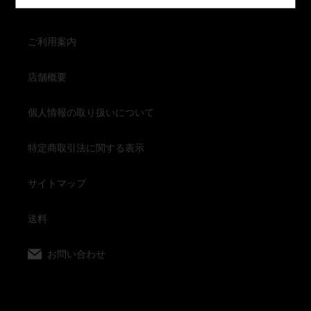
錦
原
酒
ご利用案内
樽
廻
船
店舗概要
750ml
瓶
個人情報の取り扱いについて
詰
化
特定商取引法に関する表示
粧
箱
入
サイトマップ
送料
お問い合わせ